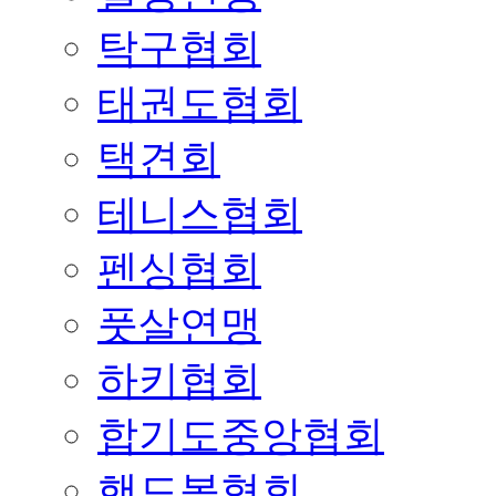
탁구협회
태권도협회
택견회
테니스협회
펜싱협회
풋살연맹
하키협회
합기도중앙협회
핸드볼협회