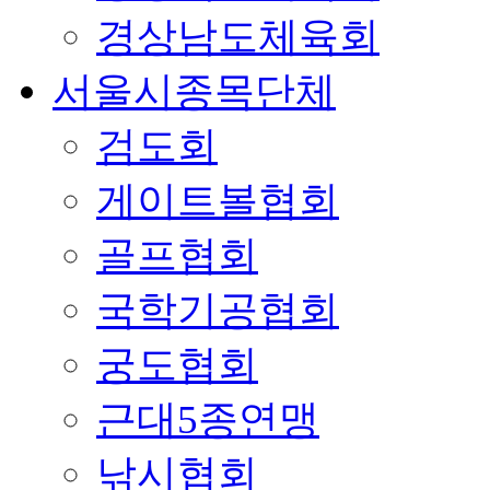
경상남도체육회
서울시종목단체
검도회
게이트볼협회
골프협회
국학기공협회
궁도협회
근대5종연맹
낚시협회