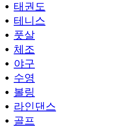
태권도
테니스
풋살
체조
야구
수영
볼링
라인댄스
골프