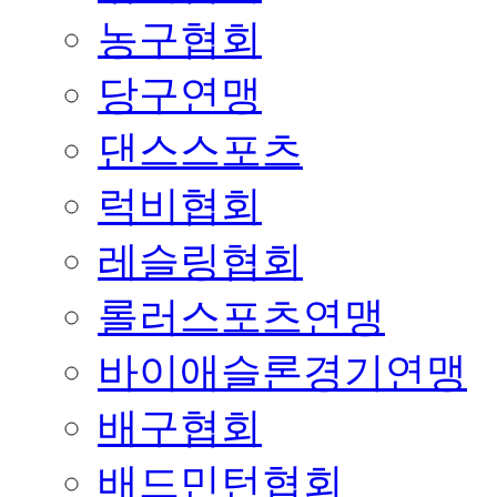
농구협회
당구연맹
댄스스포츠
럭비협회
레슬링협회
롤러스포츠연맹
바이애슬론경기연맹
배구협회
배드민턴협회