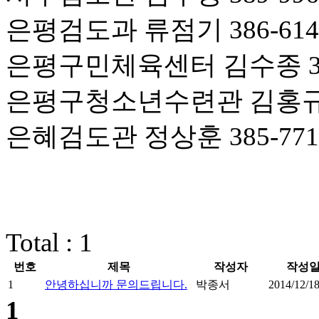
은평검도과 류점기 386-614
은평구민체육센터 김수종 350
은평구청소년수련관 김홍규, 김
은혜검도관 정상훈 385-771
Total : 1
번호
제목
작성자
작성
1
안녕하십니까 문의드립니다.
박종서
2014/12/1
1