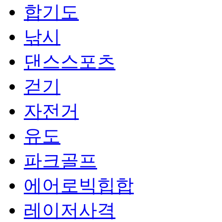
합기도
낚시
댄스스포츠
걷기
자전거
유도
파크골프
에어로빅힙합
레이저사격