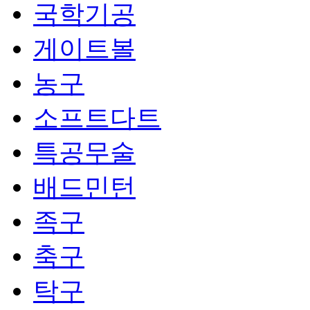
국학기공
게이트볼
농구
소프트다트
특공무술
배드민턴
족구
축구
탁구