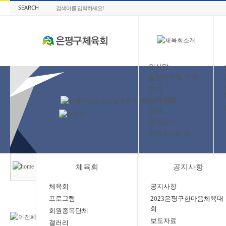
SEARCH
인사말
설립목적 및 구성
연혁
조직 현황
정관
경영공시
찾아오시는 길
체육회
공지사항
체육회
공지사항
프로그램
2023은평구한마음체육대
회
회원종목단체
보도자료
갤러리