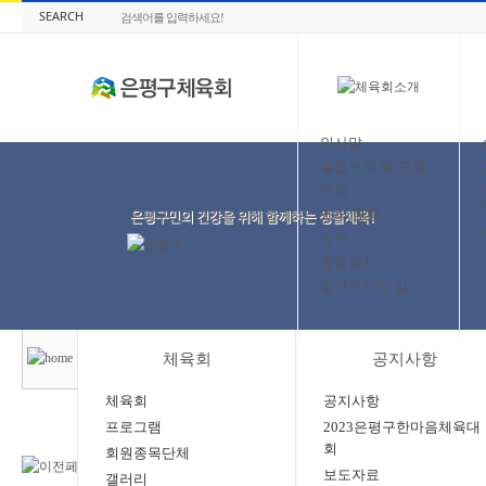
SEARCH
인사말
설립목적 및 구성
연혁
조직 현황
정관
경영공시
찾아오시는 길
체육회
공지사항
체육회
공지사항
프로그램
2023은평구한마음체육대
회
회원종목단체
보도자료
갤러리