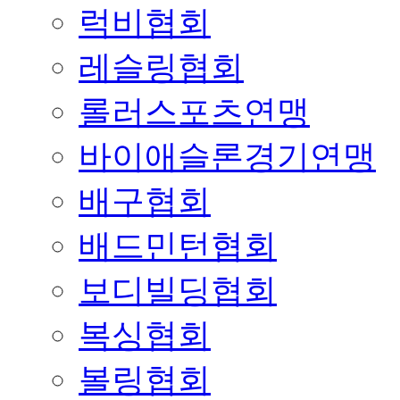
럭비협회
레슬링협회
롤러스포츠연맹
바이애슬론경기연맹
배구협회
배드민턴협회
보디빌딩협회
복싱협회
볼링협회