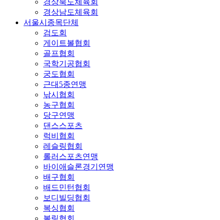
경상북도체육회
경상남도체육회
서울시종목단체
검도회
게이트볼협회
골프협회
국학기공협회
궁도협회
근대5종연맹
낚시협회
농구협회
당구연맹
댄스스포츠
럭비협회
레슬링협회
롤러스포츠연맹
바이애슬론경기연맹
배구협회
배드민턴협회
보디빌딩협회
복싱협회
볼링협회