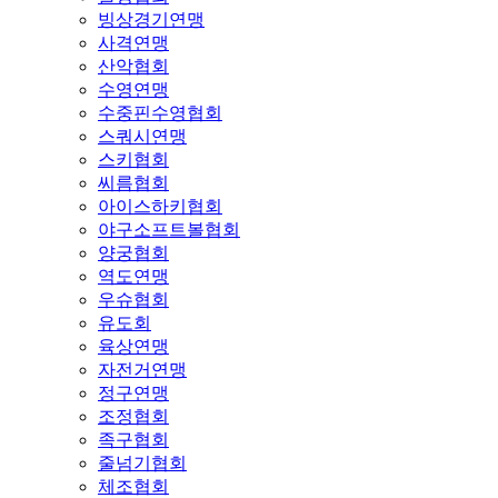
빙상경기연맹
사격연맹
산악협회
수영연맹
수중핀수영협회
스쿼시연맹
스키협회
씨름협회
아이스하키협회
야구소프트볼협회
양궁협회
역도연맹
우슈협회
유도회
육상연맹
자전거연맹
정구연맹
조정협회
족구협회
줄넘기협회
체조협회