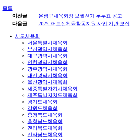
목록
이전글
은평구체육회장 보궐선거 무투표 공고
다음글
2025. 어르신체육활동지원 사업 기관 모집
시도체육회
서울특별시체육회
부산광역시체육회
대구광역시체육회
인천광역시체육회
광주광역시체육회
대전광역시체육회
울산광역시체육회
세종특별자치시체육회
제주특별자치도체육회
경기도체육회
강원도체육회
충청북도체육회
충청남도체육회
전라북도체육회
전라남도체육회