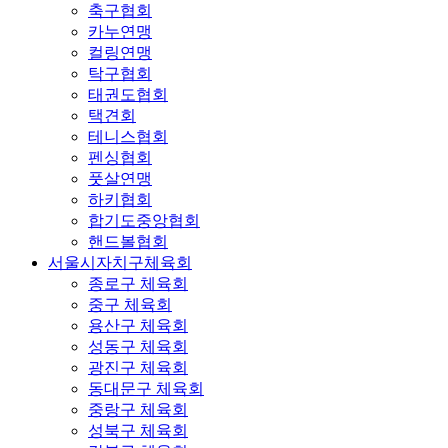
축구협회
카누연맹
컬링연맹
탁구협회
태권도협회
택견회
테니스협회
펜싱협회
풋살연맹
하키협회
합기도중앙협회
핸드볼협회
서울시자치구체육회
종로구 체육회
중구 체육회
용산구 체육회
성동구 체육회
광진구 체육회
동대문구 체육회
중랑구 체육회
성북구 체육회