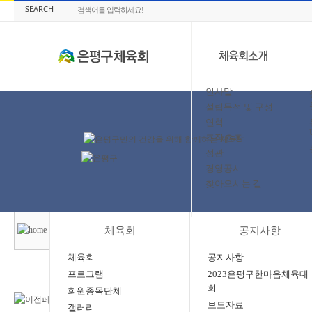
SEARCH
인사말
설립목적 및 구성
연혁
조직 현황
정관
경영공시
찾아오시는 길
체육회
공지사항
체육회
공지사항
프로그램
2023은평구한마음체육대
회
회원종목단체
보도자료
갤러리