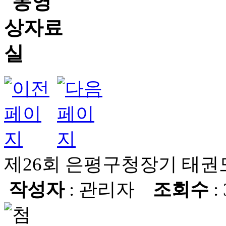
제26회 은평구청장기 태
작성자
: 관리자
조회수
: