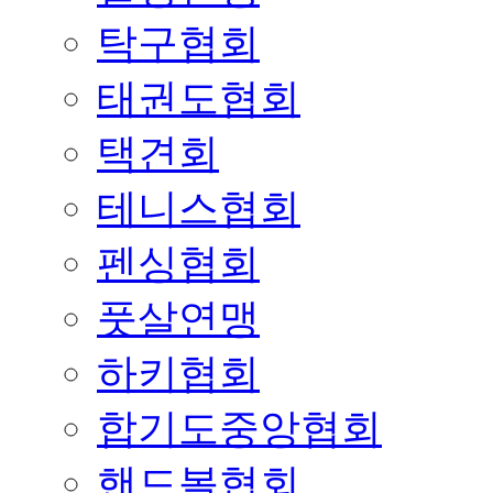
탁구협회
태권도협회
택견회
테니스협회
펜싱협회
풋살연맹
하키협회
합기도중앙협회
핸드볼협회