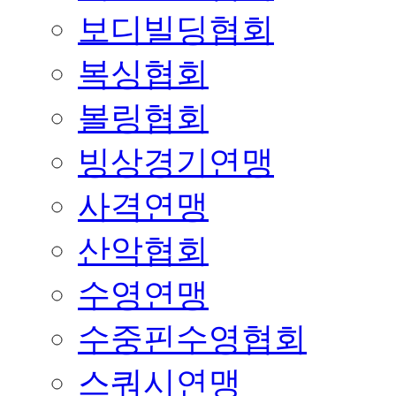
보디빌딩협회
복싱협회
볼링협회
빙상경기연맹
사격연맹
산악협회
수영연맹
수중핀수영협회
스쿼시연맹