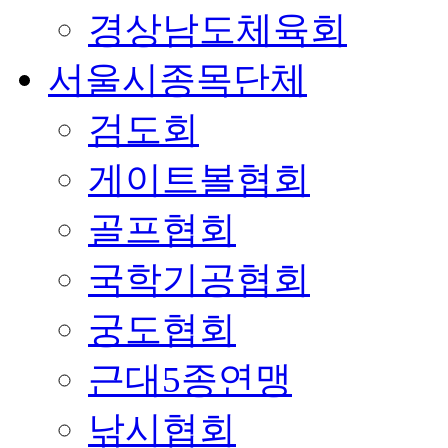
경상남도체육회
서울시종목단체
검도회
게이트볼협회
골프협회
국학기공협회
궁도협회
근대5종연맹
낚시협회