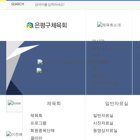
SEARCH
인사말
설립목적 및 구성
연혁
조직 현황
정관
경영공시
찾아오시는 길
체육회
일반자료실
체육회
일반자료실
프로그램
사진자료실
회원종목단체
동영상자료실
갤러리