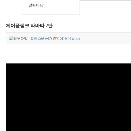
알림마당
체어플랭크 타바타 2탄
발란스운동(개인영상)썸네일.jpg