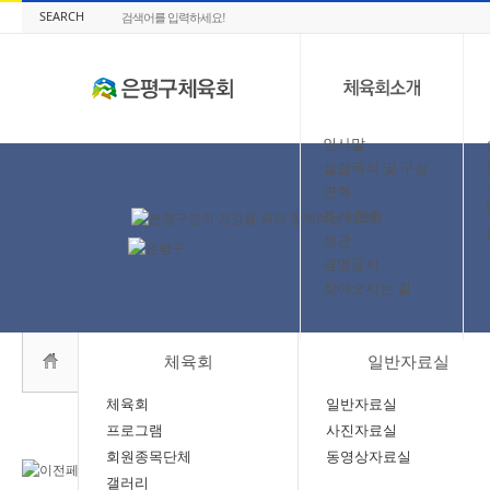
SEARCH
인사말
설립목적 및 구성
연혁
조직 현황
정관
경영공시
찾아오시는 길
체육회
일반자료실
체육회
일반자료실
프로그램
사진자료실
회원종목단체
동영상자료실
갤러리