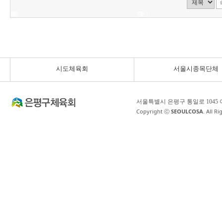
르
신
회
체
이
댄
기
단
단
체
동]
신…
지…
어…
조…
게…
스…
공…
…
…
육…
시도체육회
서울시종목단체
서울특별시 은평구 통일로 1045
Copyright ⓒ
SEOULCOSA
. All R