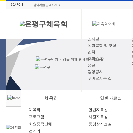
SEARCH
인사말
설립목적 및 구성
연혁
조직 현황
정관
경영공시
찾아오시는 길
체육회
일반자료실
체육회
일반자료실
프로그램
사진자료실
회원종목단체
동영상자료실
갤러리