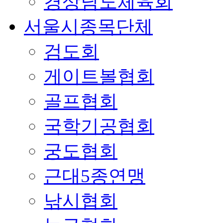
경상남도체육회
서울시종목단체
검도회
게이트볼협회
골프협회
국학기공협회
궁도협회
근대5종연맹
낚시협회