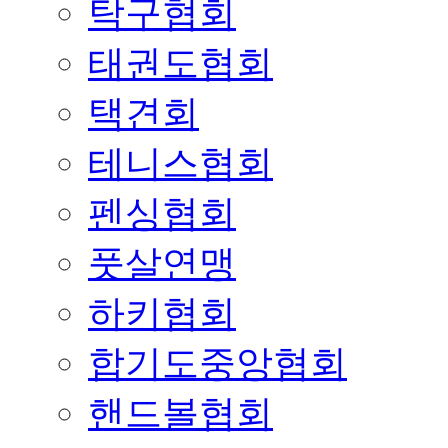
탁구협회
태권도협회
택견회
테니스협회
펜싱협회
풋살연맹
하키협회
합기도중앙협회
핸드볼협회