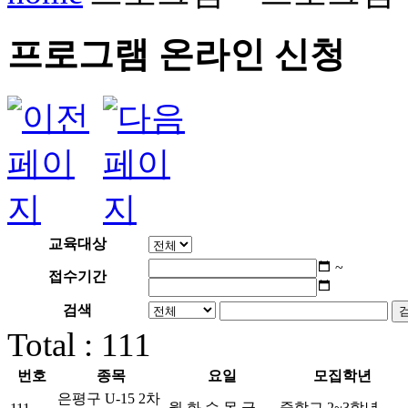
프로그램 온라인 신청
교육대상
~
접수기간
검색
Total : 111
번호
종목
요일
모집학년
은평구 U-15 2차
월 화 수 목 금
중학교 2~3학년